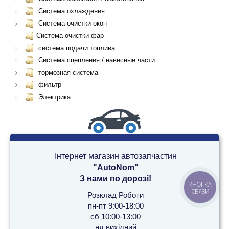
Система охлаждения
Система очистки окон
Система очистки фар
система подачи топлива
Система сцепления / навесные части
тормозная система
фильтр
Электрика
Інтернет магазин автозапчастин
"AutoNom"
З нами по дорозі!
КНОПКА
СВЯЗИ
Розклад Роботи
пн-пт 9:00-18:00
сб 10:00-13:00
нд вихідний