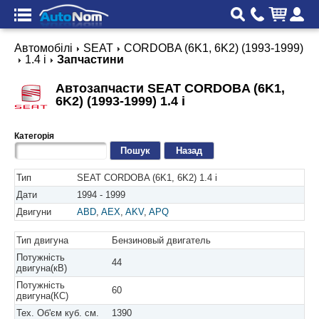
Автомобілі
SEAT
CORDOBA (6K1, 6K2) (1993-1999)
1.4 i
Запчастини
Автозапчасти SEAT CORDOBA (6K1,
6K2) (1993-1999) 1.4 i
Категорія
Назад
Тип
SEAT CORDOBA (6K1, 6K2) 1.4 i
Дати
1994 - 1999
Двигуни
ABD
,
AEX
,
AKV
,
APQ
Тип двигуна
Бензиновый двигатель
Потужність
44
двигуна(кВ)
Потужність
60
двигуна(КС)
Тех. Об'єм куб. см.
1390