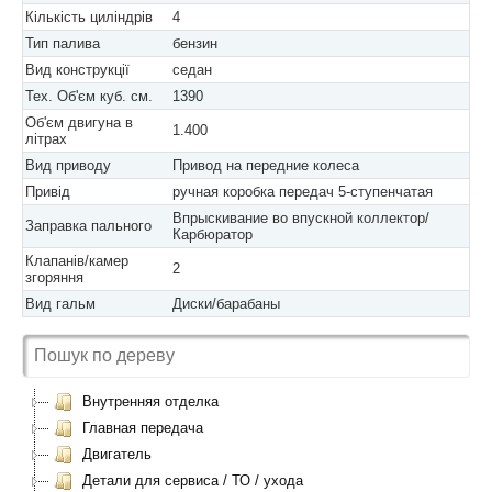
Кількість циліндрів
4
Тип палива
бензин
Вид конструкції
седан
Тех. Об'єм куб. см.
1390
Об'єм двигуна в
1.400
літрах
Вид приводу
Привод на передние колеса
Привід
ручная коробка передач 5-ступенчатая
Впрыскивание во впускной коллектор/
Заправка пального
Карбюратор
Клапанів/камер
2
згоряння
Вид гальм
Диски/барабаны
Внутренняя отделка
Главная передача
Двигатель
Детали для сервиса / ТО / ухода