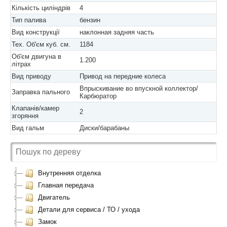
Кількість циліндрів
4
Тип палива
бензин
Вид конструкції
наклонная задняя часть
Тех. Об'єм куб. см.
1184
Об'єм двигуна в
1.200
літрах
Вид приводу
Привод на передние колеса
Впрыскивание во впускной коллектор/
Заправка пального
Карбюратор
Клапанів/камер
2
згоряння
Вид гальм
Диски/барабаны
Внутренняя отделка
Главная передача
Двигатель
Детали для сервиса / ТО / ухода
Замок