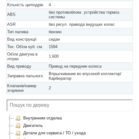
Кількість циліндрів
4
без противоблокк. устройства тормоз.
ABS
системы
ASR
без регул. привода ведущих колес
Тип палива
бензин
Вид конструкції
седан
Тех. Об'єм куб. см.
1594
Об'єм двигуна в
1.600
літрах
Вид приводу
Привод на передние колеса
Впрыскивание во впускной коллектор/
Заправка пального
Карбюратор
Клапанів/камер
2
згоряння
Внутренняя отделка
Двигатель
Детали для сервиса / ТО / ухода