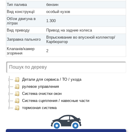
Тип палива
бензин
Вид конструкції
особый кузов
Об'єм двигуна в
1.300
літрах
Вид приводу
Привод на задние колеса
Впрыскивание во впускной коллектор/
Заправка пального
Карбюратор
Клапанів/камер
2
згоряння
Детали для сервиса / ТО / ухода
рулевое управления
Система очистки окон
Система сцепления / навесные части
тормозная система